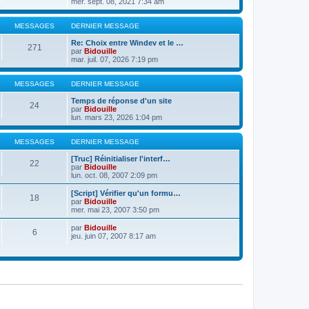
mer. sept. 08, 2021 7:34 am
MESSAGES
DERNIER MESSAGE
Re: Choix entre Windev et le …
271
par
Bidouille
mar. juil. 07, 2026 7:19 pm
MESSAGES
DERNIER MESSAGE
Temps de réponse d'un site
24
par
Bidouille
lun. mars 23, 2026 1:04 pm
MESSAGES
DERNIER MESSAGE
[Truc] Réinitialiser l'interf…
22
par
Bidouille
lun. oct. 08, 2007 2:09 pm
[Script] Vérifier qu'un formu…
18
par
Bidouille
mer. mai 23, 2007 3:50 pm
par
Bidouille
6
jeu. juin 07, 2007 8:17 am