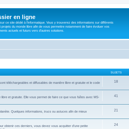
sier en ligne
ur ce site dédié à l'informatique. Vous y trouverez des informations sur différents
t projets du monde libre afin de vous permettre notamment de faire évoluer vos
nts actuels et futurs vers d'autres solutions.
SUJETS
18
ont téléchargeables et diffusables de manière libre et gratuite et le code
41
libre et gratuite. Elle vous permet de faire ce que vous faîtes avec MS-
21
 planète. Quelques informations, trucs ou astuces afin de mieux
24
ur obtenir ces derniers, vous devez vous acquitter d'une petite