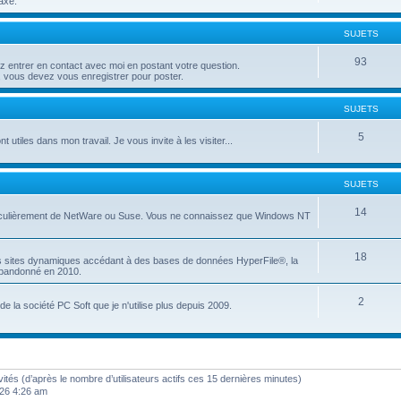
axé.
SUJETS
93
entrer en contact avec moi en postant votre question.
 vous devez vous enregistrer pour poster.
SUJETS
5
t utiles dans mon travail. Je vous invite à les visiter...
SUJETS
14
articulièrement de NetWare ou Suse. Vous ne connaissez que Windows NT
18
es sites dynamiques accédant à des bases de données HyperFile®, la
 abandonné en 2010.
2
e la société PC Soft que je n'utilise plus depuis 2009.
invités (d’après le nombre d’utilisateurs actifs ces 15 dernières minutes)
2026 4:26 am