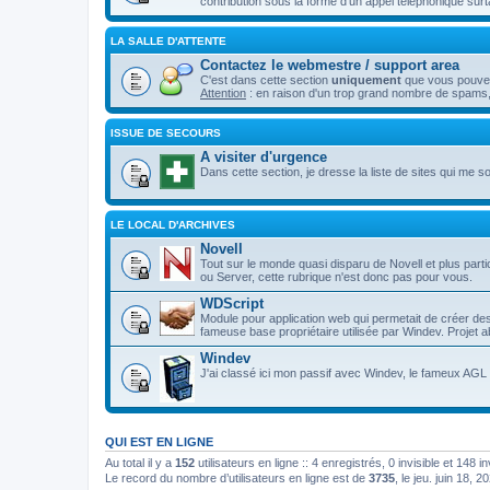
contribution sous la forme d'un appel téléphonique surt
LA SALLE D'ATTENTE
Contactez le webmestre / support area
C'est dans cette section
uniquement
que vous pouvez 
Attention
: en raison d'un trop grand nombre de spams,
ISSUE DE SECOURS
A visiter d'urgence
Dans cette section, je dresse la liste de sites qui me son
LE LOCAL D'ARCHIVES
Novell
Tout sur le monde quasi disparu de Novell et plus p
ou Server, cette rubrique n'est donc pas pour vous.
WDScript
Module pour application web qui permetait de créer d
fameuse base propriétaire utilisée par Windev. Projet
Windev
J'ai classé ici mon passif avec Windev, le fameux AGL d
QUI EST EN LIGNE
Au total il y a
152
utilisateurs en ligne :: 4 enregistrés, 0 invisible et 148 
Le record du nombre d’utilisateurs en ligne est de
3735
, le jeu. juin 18, 