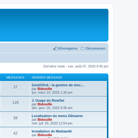
M’enregistrer
Déconnexion
Dernière visite : ven. août 07, 2026 9:45 pm
MESSAGES
DERNIER MESSAGE
GestOOck : la gestion de stoc…
37
par
Bidouille
lun. mars 10, 2025 1:36 pm
J. Usage du RowSet
126
par
Bidouille
dim. janv. 26, 2025 9:48 am
Localisation du menu Démarrer
38
par
Bidouille
mer. juil. 29, 2020 12:54 pm
Installation de Mediawiki
42
par
Bidouille