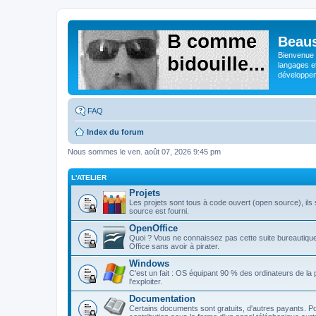
Beaus
Bienvenue s
langages e
développeme
FAQ
Index du forum
Nous sommes le ven. août 07, 2026 9:45 pm
L'ATELIER
Projets
Les projets sont tous à code ouvert (open source), ils s
source est fourni.
OpenOffice
Quoi ? Vous ne connaissez pas cette suite bureautique 
Office sans avoir à pirater.
Windows
C'est un fait : OS équipant 90 % des ordinateurs de la
l'exploiter.
Documentation
Certains documents sont gratuits, d'autres payants. Po