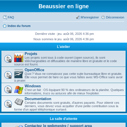
Beaussier en ligne
FAQ
M’enregistrer
Déconnexion
Index du forum
Dernière visite : jeu. août 06, 2026 4:36 pm
Nous sommes le jeu. août 06, 2026 4:36 pm
L'atelier
Projets
Les projets sont tous à code ouvert (open source), ils sont
téléchargeables et diffusables de manière libre et gratuite et le code
source est fourni.
OpenOffice
Quoi ? Vous ne connaissez pas cette suite bureautique libre et gratuite.
Elle vous permet de faire ce que vous faîtes avec MS-Office sans avoir
à pirater.
Windows
C'est un fait : OS équipant 90 % des ordinateurs de la planète. Quelques
informations, trucs ou astuces afin de mieux l'exploiter.
Documentation
Certains documents sont gratuits, d'autres payants. Pour obtenir ces
derniers, vous devez vous acquitter d'une petite contribution sous la
forme d'un appel téléphonique surtaxé.
La salle d'attente
Contactez le webmestre / support area