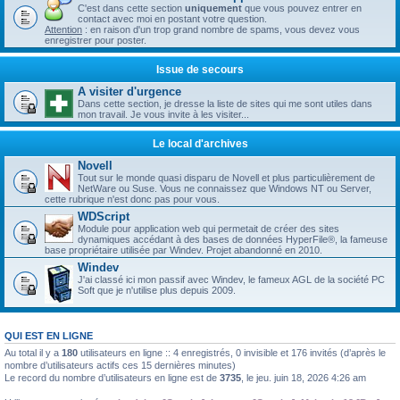
C'est dans cette section
uniquement
que vous pouvez entrer en
contact avec moi en postant votre question.
Attention
: en raison d'un trop grand nombre de spams, vous devez vous
enregistrer pour poster.
Issue de secours
A visiter d'urgence
Dans cette section, je dresse la liste de sites qui me sont utiles dans
mon travail. Je vous invite à les visiter...
Le local d'archives
Novell
Tout sur le monde quasi disparu de Novell et plus particulièrement de
NetWare ou Suse. Vous ne connaissez que Windows NT ou Server,
cette rubrique n'est donc pas pour vous.
WDScript
Module pour application web qui permetait de créer des sites
dynamiques accédant à des bases de données HyperFile®, la fameuse
base propriétaire utilisée par Windev. Projet abandonné en 2010.
Windev
J'ai classé ici mon passif avec Windev, le fameux AGL de la société PC
Soft que je n'utilise plus depuis 2009.
QUI EST EN LIGNE
Au total il y a
180
utilisateurs en ligne :: 4 enregistrés, 0 invisible et 176 invités (d’après le
nombre d’utilisateurs actifs ces 15 dernières minutes)
Le record du nombre d’utilisateurs en ligne est de
3735
, le jeu. juin 18, 2026 4:26 am