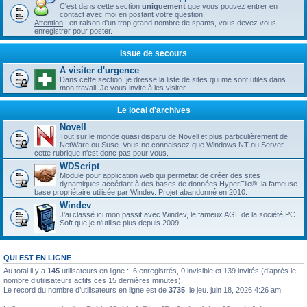
C'est dans cette section
uniquement
que vous pouvez entrer en
contact avec moi en postant votre question.
Attention
: en raison d'un trop grand nombre de spams, vous devez vous
enregistrer pour poster.
Issue de secours
A visiter d'urgence
Dans cette section, je dresse la liste de sites qui me sont utiles dans
mon travail. Je vous invite à les visiter...
Le local d'archives
Novell
Tout sur le monde quasi disparu de Novell et plus particulièrement de
NetWare ou Suse. Vous ne connaissez que Windows NT ou Server,
cette rubrique n'est donc pas pour vous.
WDScript
Module pour application web qui permetait de créer des sites
dynamiques accédant à des bases de données HyperFile®, la fameuse
base propriétaire utilisée par Windev. Projet abandonné en 2010.
Windev
J'ai classé ici mon passif avec Windev, le fameux AGL de la société PC
Soft que je n'utilise plus depuis 2009.
QUI EST EN LIGNE
Au total il y a
145
utilisateurs en ligne :: 6 enregistrés, 0 invisible et 139 invités (d’après le
nombre d’utilisateurs actifs ces 15 dernières minutes)
Le record du nombre d’utilisateurs en ligne est de
3735
, le jeu. juin 18, 2026 4:26 am