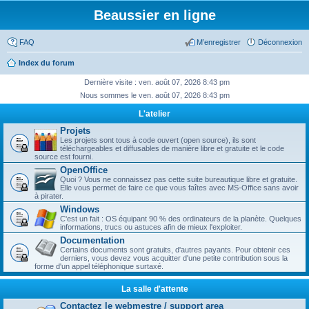
Beaussier en ligne
FAQ
M’enregistrer
Déconnexion
Index du forum
Dernière visite : ven. août 07, 2026 8:43 pm
Nous sommes le ven. août 07, 2026 8:43 pm
L'atelier
Projets
Les projets sont tous à code ouvert (open source), ils sont
téléchargeables et diffusables de manière libre et gratuite et le code
source est fourni.
OpenOffice
Quoi ? Vous ne connaissez pas cette suite bureautique libre et gratuite.
Elle vous permet de faire ce que vous faîtes avec MS-Office sans avoir
à pirater.
Windows
C'est un fait : OS équipant 90 % des ordinateurs de la planète. Quelques
informations, trucs ou astuces afin de mieux l'exploiter.
Documentation
Certains documents sont gratuits, d'autres payants. Pour obtenir ces
derniers, vous devez vous acquitter d'une petite contribution sous la
forme d'un appel téléphonique surtaxé.
La salle d'attente
Contactez le webmestre / support area