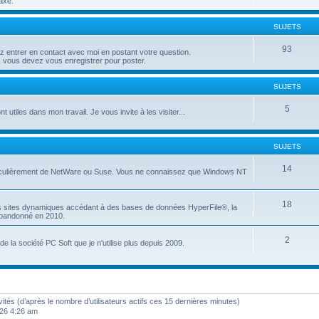
axé.
SUJETS
93
entrer en contact avec moi en postant votre question.
 vous devez vous enregistrer pour poster.
SUJETS
5
t utiles dans mon travail. Je vous invite à les visiter...
SUJETS
14
articulièrement de NetWare ou Suse. Vous ne connaissez que Windows NT
18
es sites dynamiques accédant à des bases de données HyperFile®, la
 abandonné en 2010.
2
e la société PC Soft que je n'utilise plus depuis 2009.
invités (d’après le nombre d’utilisateurs actifs ces 15 dernières minutes)
2026 4:26 am