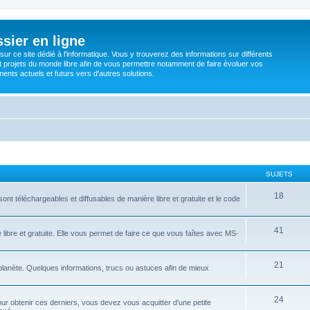
sier en ligne
ur ce site dédié à l'informatique. Vous y trouverez des informations sur différents
t projets du monde libre afin de vous permettre notamment de faire évoluer vos
nts actuels et futurs vers d'autres solutions.
SUJETS
18
ont téléchargeables et diffusables de manière libre et gratuite et le code
41
libre et gratuite. Elle vous permet de faire ce que vous faîtes avec MS-
21
 planète. Quelques informations, trucs ou astuces afin de mieux
24
ur obtenir ces derniers, vous devez vous acquitter d'une petite