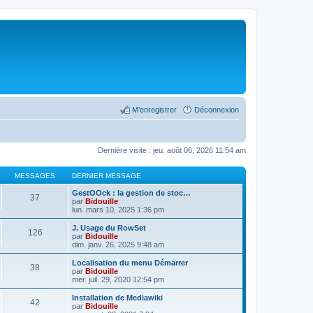
M’enregistrer
Déconnexion
Dernière visite : jeu. août 06, 2026 11:54 am
MESSAGES
DERNIER MESSAGE
GestOOck : la gestion de stoc…
37
par
Bidouille
lun. mars 10, 2025 1:36 pm
J. Usage du RowSet
126
par
Bidouille
dim. janv. 26, 2025 9:48 am
Localisation du menu Démarrer
38
par
Bidouille
mer. juil. 29, 2020 12:54 pm
Installation de Mediawiki
42
par
Bidouille