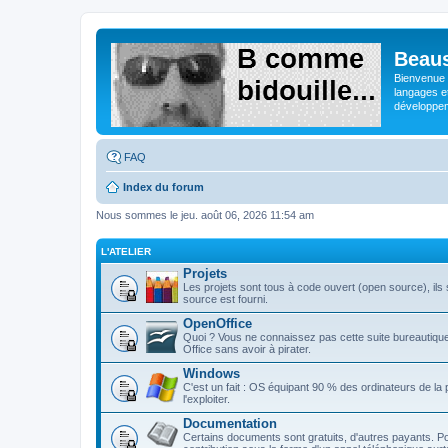
Beaus
Bienvenue s
langages e
développeme
FAQ
Index du forum
Nous sommes le jeu. août 06, 2026 11:54 am
L'ATELIER
Projets
Les projets sont tous à code ouvert (open source), ils s
source est fourni.
OpenOffice
Quoi ? Vous ne connaissez pas cette suite bureautique 
Office sans avoir à pirater.
Windows
C'est un fait : OS équipant 90 % des ordinateurs de la
l'exploiter.
Documentation
Certains documents sont gratuits, d'autres payants. Po