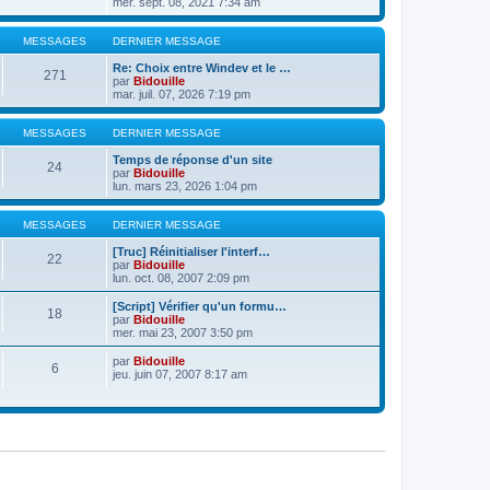
mer. sept. 08, 2021 7:34 am
MESSAGES
DERNIER MESSAGE
Re: Choix entre Windev et le …
271
par
Bidouille
mar. juil. 07, 2026 7:19 pm
MESSAGES
DERNIER MESSAGE
Temps de réponse d'un site
24
par
Bidouille
lun. mars 23, 2026 1:04 pm
MESSAGES
DERNIER MESSAGE
[Truc] Réinitialiser l'interf…
22
par
Bidouille
lun. oct. 08, 2007 2:09 pm
[Script] Vérifier qu'un formu…
18
par
Bidouille
mer. mai 23, 2007 3:50 pm
par
Bidouille
6
jeu. juin 07, 2007 8:17 am