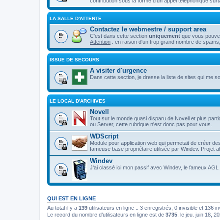
contribution sous la forme d'un appel téléphonique surt
LA SALLE D'ATTENTE
Contactez le webmestre / support area
C'est dans cette section
uniquement
que vous pouvez 
Attention
: en raison d'un trop grand nombre de spams,
ISSUE DE SECOURS
A visiter d'urgence
Dans cette section, je dresse la liste de sites qui me son
LE LOCAL D'ARCHIVES
Novell
Tout sur le monde quasi disparu de Novell et plus p
ou Server, cette rubrique n'est donc pas pour vous.
WDScript
Module pour application web qui permetait de créer d
fameuse base propriétaire utilisée par Windev. Projet
Windev
J'ai classé ici mon passif avec Windev, le fameux AGL d
QUI EST EN LIGNE
Au total il y a
139
utilisateurs en ligne :: 3 enregistrés, 0 invisible et 136 
Le record du nombre d’utilisateurs en ligne est de
3735
, le jeu. juin 18, 