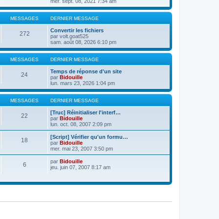
mer. sept. 08, 2021 7:34 am
MESSAGES
DERNIER MESSAGE
Convertir les fichiers
272
par
volt.goat525
sam. août 08, 2026 6:10 pm
MESSAGES
DERNIER MESSAGE
Temps de réponse d'un site
24
par
Bidouille
lun. mars 23, 2026 1:04 pm
MESSAGES
DERNIER MESSAGE
[Truc] Réinitialiser l'interf…
22
par
Bidouille
lun. oct. 08, 2007 2:09 pm
[Script] Vérifier qu'un formu…
18
par
Bidouille
mer. mai 23, 2007 3:50 pm
par
Bidouille
6
jeu. juin 07, 2007 8:17 am