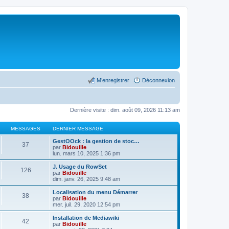
M’enregistrer
Déconnexion
Dernière visite : dim. août 09, 2026 11:13 am
MESSAGES
DERNIER MESSAGE
GestOOck : la gestion de stoc…
37
par
Bidouille
lun. mars 10, 2025 1:36 pm
J. Usage du RowSet
126
par
Bidouille
dim. janv. 26, 2025 9:48 am
Localisation du menu Démarrer
38
par
Bidouille
mer. juil. 29, 2020 12:54 pm
Installation de Mediawiki
42
par
Bidouille