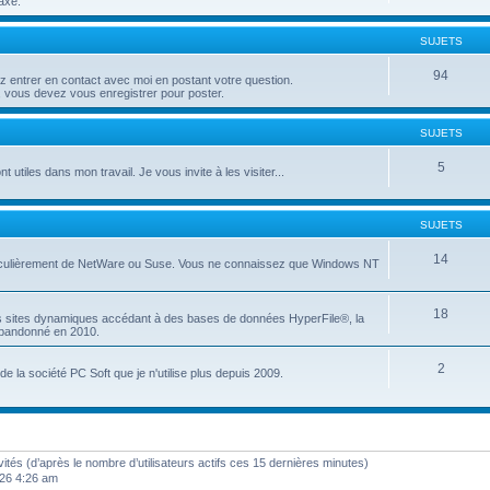
axé.
SUJETS
94
entrer en contact avec moi en postant votre question.
 vous devez vous enregistrer pour poster.
SUJETS
5
t utiles dans mon travail. Je vous invite à les visiter...
SUJETS
14
articulièrement de NetWare ou Suse. Vous ne connaissez que Windows NT
18
es sites dynamiques accédant à des bases de données HyperFile®, la
 abandonné en 2010.
2
e la société PC Soft que je n'utilise plus depuis 2009.
invités (d’après le nombre d’utilisateurs actifs ces 15 dernières minutes)
2026 4:26 am