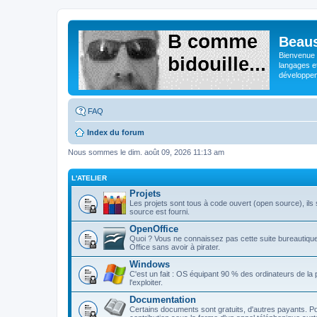
Beaus
Bienvenue s
langages e
développeme
FAQ
Index du forum
Nous sommes le dim. août 09, 2026 11:13 am
L'ATELIER
Projets
Les projets sont tous à code ouvert (open source), ils s
source est fourni.
OpenOffice
Quoi ? Vous ne connaissez pas cette suite bureautique 
Office sans avoir à pirater.
Windows
C'est un fait : OS équipant 90 % des ordinateurs de la
l'exploiter.
Documentation
Certains documents sont gratuits, d'autres payants. Po