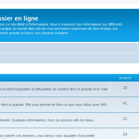
sier en ligne
ur ce site dédié à l'informatique. Vous y trouverez des informations sur différents
t projets du monde libre afin de vous permettre notamment de faire évoluer vos
nts actuels et futurs vers d'autres solutions.
SUJETS
18
ont téléchargeables et diffusables de manière libre et gratuite et le code
41
libre et gratuite. Elle vous permet de faire ce que vous faîtes avec MS-
21
 planète. Quelques informations, trucs ou astuces afin de mieux
24
ur obtenir ces derniers, vous devez vous acquitter d'une petite