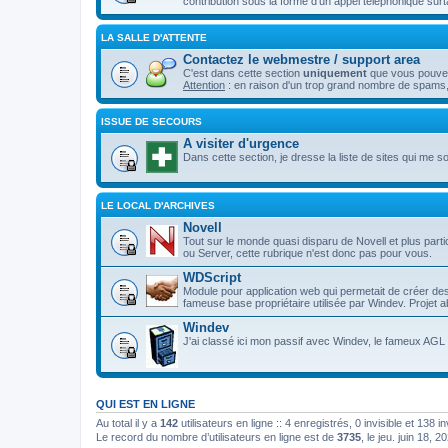
contribution sous la forme d'un appel téléphonique surt
LA SALLE D'ATTENTE
Contactez le webmestre / support area
C'est dans cette section
uniquement
que vous pouvez 
Attention
: en raison d'un trop grand nombre de spams,
ISSUE DE SECOURS
A visiter d'urgence
Dans cette section, je dresse la liste de sites qui me son
LE LOCAL D'ARCHIVES
Novell
Tout sur le monde quasi disparu de Novell et plus p
ou Server, cette rubrique n'est donc pas pour vous.
WDScript
Module pour application web qui permetait de créer d
fameuse base propriétaire utilisée par Windev. Projet
Windev
J'ai classé ici mon passif avec Windev, le fameux AGL d
QUI EST EN LIGNE
Au total il y a
142
utilisateurs en ligne :: 4 enregistrés, 0 invisible et 138 
Le record du nombre d’utilisateurs en ligne est de
3735
, le jeu. juin 18, 