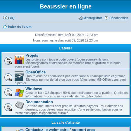
Beaussier en ligne
FAQ
M’enregistrer
Déconnexion
Index du forum
Dernière visite : dim. août 09, 2026 12:23 pm
Nous sommes le dim. août 09, 2026 12:23 pm
L'atelier
Projets
Les projets sont tous à code ouvert (open source), ils sont
téléchargeables et diffusables de manière libre et gratuite et le code
source est fourni.
OpenOffice
Quoi ? Vous ne connaissez pas cette suite bureautique libre et gratuite.
Elle vous permet de faire ce que vous faîtes avec MS-Office sans avoir
à pirater.
Windows
C'est un fait : OS équipant 90 % des ordinateurs de la planète. Quelques
informations, trucs ou astuces afin de mieux l'exploiter.
Documentation
Certains documents sont gratuits, d'autres payants. Pour obtenir ces
derniers, vous devez vous acquitter d'une petite contribution sous la
forme d'un appel téléphonique surtaxé.
La salle d'attente
Contactez le webmestre / support area