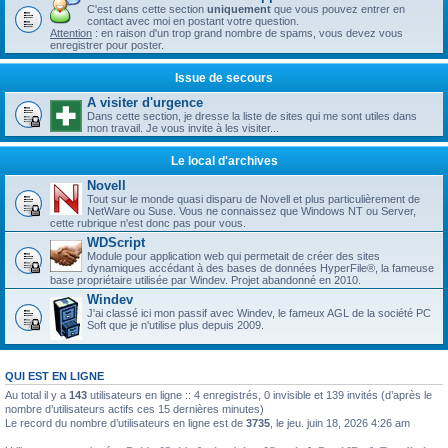
C'est dans cette section
uniquement
que vous pouvez entrer en
contact avec moi en postant votre question.
Attention
: en raison d'un trop grand nombre de spams, vous devez vous
enregistrer pour poster.
Issue de secours
A visiter d'urgence
Dans cette section, je dresse la liste de sites qui me sont utiles dans
mon travail. Je vous invite à les visiter...
Le local d'archives
Novell
Tout sur le monde quasi disparu de Novell et plus particulièrement de
NetWare ou Suse. Vous ne connaissez que Windows NT ou Server,
cette rubrique n'est donc pas pour vous.
WDScript
Module pour application web qui permetait de créer des sites
dynamiques accédant à des bases de données HyperFile®, la fameuse
base propriétaire utilisée par Windev. Projet abandonné en 2010.
Windev
J'ai classé ici mon passif avec Windev, le fameux AGL de la société PC
Soft que je n'utilise plus depuis 2009.
QUI EST EN LIGNE
Au total il y a
143
utilisateurs en ligne :: 4 enregistrés, 0 invisible et 139 invités (d’après le
nombre d’utilisateurs actifs ces 15 dernières minutes)
Le record du nombre d’utilisateurs en ligne est de
3735
, le jeu. juin 18, 2026 4:26 am