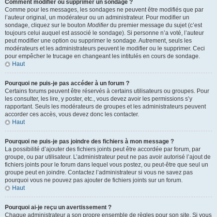
Comment modifier ou supprimer un sondage ?
Comme pour les messages, les sondages ne peuvent être modifiés que par
l’auteur original, un modérateur ou un administrateur. Pour modifier un
sondage, cliquez sur le bouton
Modifier
du premier message du sujet (c’est
toujours celui auquel est associé le sondage). Si personne n’a voté, l’auteur
peut modifier une option ou supprimer le sondage. Autrement, seuls les
modérateurs et les administrateurs peuvent le modifier ou le supprimer. Ceci
pour empêcher le trucage en changeant les intitulés en cours de sondage.
Haut
Pourquoi ne puis-je pas accéder à un forum ?
Certains forums peuvent être réservés à certains utilisateurs ou groupes. Pour
les consulter, les lire, y poster, etc., vous devez avoir les permissions s’y
rapportant. Seuls les modérateurs de groupes et les administrateurs peuvent
accorder ces accès, vous devez donc les contacter.
Haut
Pourquoi ne puis-je pas joindre des fichiers à mon message ?
La possibilité d’ajouter des fichiers joints peut être accordée par forum, par
groupe, ou par utilisateur. L’administrateur peut ne pas avoir autorisé l’ajout de
fichiers joints pour le forum dans lequel vous postez, ou peut-être que seul un
groupe peut en joindre. Contactez l’administrateur si vous ne savez pas
pourquoi vous ne pouvez pas ajouter de fichiers joints sur un forum.
Haut
Pourquoi ai-je reçu un avertissement ?
Chaque administrateur a son propre ensemble de règles pour son site. Si vous