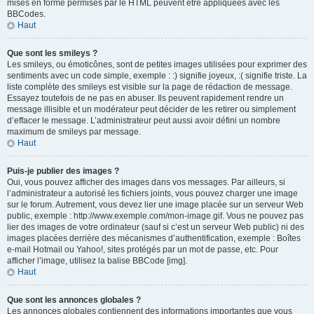
mises en forme permises par le HTML peuvent être appliquées avec les
BBCodes.
Haut
Que sont les smileys ?
Les smileys, ou émoticônes, sont de petites images utilisées pour exprimer des
sentiments avec un code simple, exemple : :) signifie joyeux, :( signifie triste. La
liste complète des smileys est visible sur la page de rédaction de message.
Essayez toutefois de ne pas en abuser. Ils peuvent rapidement rendre un
message illisible et un modérateur peut décider de les retirer ou simplement
d’effacer le message. L’administrateur peut aussi avoir défini un nombre
maximum de smileys par message.
Haut
Puis-je publier des images ?
Oui, vous pouvez afficher des images dans vos messages. Par ailleurs, si
l’administrateur a autorisé les fichiers joints, vous pouvez charger une image
sur le forum. Autrement, vous devez lier une image placée sur un serveur Web
public, exemple : http://www.exemple.com/mon-image.gif. Vous ne pouvez pas
lier des images de votre ordinateur (sauf si c’est un serveur Web public) ni des
images placées derrière des mécanismes d’authentification, exemple : Boîtes
e-mail Hotmail ou Yahoo!, sites protégés par un mot de passe, etc. Pour
afficher l’image, utilisez la balise BBCode [img].
Haut
Que sont les annonces globales ?
Les annonces globales contiennent des informations importantes que vous