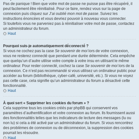
Pas de panique ! Bien que votre mot de passe ne puisse pas être récupéré, il
peut facilement être réinitialisé. Pour ce faire, rendez vous sur la page de
connexion puis cliquez sur
J’ai oublié mon mot de passe
. Suivez les
instructions énoncées et vous devriez pouvoir à nouveau vous connecter.
Si toutefois vous ne parveniez pas à réinitialiser votre mot de passe, contactez
un administrateur du forum.
Haut
Pourquoi suis-je automatiquement déconnecté ?
Si vous ne cochez pas la case
Se souvenir de moi
lors de votre connexion,
vous ne resterez connecté que pendant une durée déterminée. Cela empêche
que quelqu’un d’autre utilise votre compte à votre insu en utilisant le même
ordinateur. Pour rester connecté, cochez la case
Se souvenir de moi
lors de la
connexion. Ce n’est pas recommandé si vous utilisez un ordinateur public pour
accéder au forum (bibliothèque, cyber-café, université, etc.). Si vous ne voyez
pas cette case, cela signifie qu’un administrateur du forum a désactivé cette
fonctionnalité.
Haut
À quoi sert « Supprimer les cookies du forum » ?
Cela supprime tous les cookies créés par phpBB qui conservent vos
paramètres d’authentification et votre connexion au forum. Ils fournissent aussi
des fonctionnalités telles que les indicateurs de lecture des messages (lu ou
non lu) si cela a été activé par un administrateur du forum. Si vous rencontrez
des problèmes de connexion ou de déconnexion, la suppression des cookies
pourrait les résoudre.
Haut