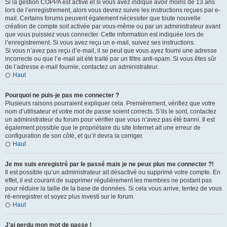
Si la gestion COPPA est active et si vous avez indiqué avoir moins de 13 ans
lors de l’enregistrement, alors vous devrez suivre les instructions reçues par e-
mail. Certains forums peuvent également nécessiter que toute nouvelle
création de compte soit activée par vous-même ou par un administrateur avant
que vous puissiez vous connecter. Cette information est indiquée lors de
l’enregistrement. Si vous avez reçu un e-mail, suivez ses instructions.
Si vous n’avez pas reçu d’e-mail, il se peut que vous ayez fourni une adresse
incorrecte ou que l’e-mail ait été traité par un filtre anti-spam. Si vous êtes sûr
de l’adresse e-mail fournie, contactez un administrateur.
Haut
Pourquoi ne puis-je pas me connecter ?
Plusieurs raisons pourraient expliquer cela. Premièrement, vérifiez que votre
nom d’utilisateur et votre mot de passe soient corrects. S’ils le sont, contactez
un administrateur du forum pour vérifier que vous n’avez pas été banni. Il est
également possible que le propriétaire du site Internet ait une erreur de
configuration de son côté, et qu’il devra la corriger.
Haut
Je me suis enregistré par le passé mais je ne peux plus me connecter ?!
Il est possible qu’un administrateur ait désactivé ou supprimé votre compte. En
effet, il est courant de supprimer régulièrement les membres ne postant pas
pour réduire la taille de la base de données. Si cela vous arrive, tentez de vous
ré-enregistrer et soyez plus investi sur le forum.
Haut
J’ai perdu mon mot de passe !