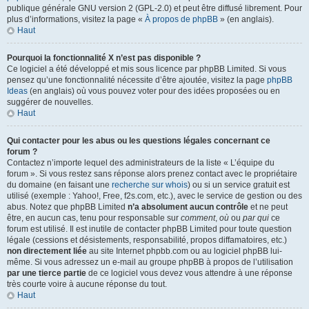
publique générale GNU version 2 (GPL-2.0) et peut être diffusé librement. Pour
plus d’informations, visitez la page «
À propos de phpBB
» (en anglais).
Haut
Pourquoi la fonctionnalité X n’est pas disponible ?
Ce logiciel a été développé et mis sous licence par phpBB Limited. Si vous
pensez qu’une fonctionnalité nécessite d’être ajoutée, visitez la page
phpBB
Ideas
(en anglais) où vous pouvez voter pour des idées proposées ou en
suggérer de nouvelles.
Haut
Qui contacter pour les abus ou les questions légales concernant ce
forum ?
Contactez n’importe lequel des administrateurs de la liste « L’équipe du
forum ». Si vous restez sans réponse alors prenez contact avec le propriétaire
du domaine (en faisant une
recherche sur whois
) ou si un service gratuit est
utilisé (exemple : Yahoo!, Free, f2s.com, etc.), avec le service de gestion ou des
abus. Notez que phpBB Limited
n’a absolument aucun contrôle
et ne peut
être, en aucun cas, tenu pour responsable sur
comment
,
où
ou
par qui
ce
forum est utilisé. Il est inutile de contacter phpBB Limited pour toute question
légale (cessions et désistements, responsabilité, propos diffamatoires, etc.)
non directement liée
au site Internet phpbb.com ou au logiciel phpBB lui-
même. Si vous adressez un e-mail au groupe phpBB à propos de l’utilisation
par une tierce partie
de ce logiciel vous devez vous attendre à une réponse
très courte voire à aucune réponse du tout.
Haut