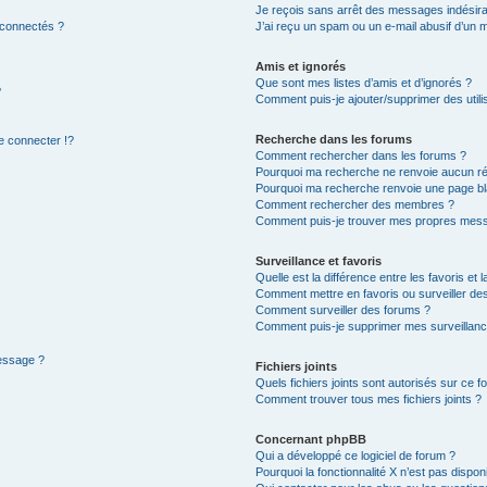
Je reçois sans arrêt des messages indésira
 connectés ?
J’ai reçu un spam ou un e-mail abusif d’un
Amis et ignorés
Que sont mes listes d’amis et d’ignorés ?
?
Comment puis-je ajouter/supprimer des utilis
Recherche dans les forums
 connecter !?
Comment rechercher dans les forums ?
Pourquoi ma recherche ne renvoie aucun ré
Pourquoi ma recherche renvoie une page bl
Comment rechercher des membres ?
Comment puis-je trouver mes propres mess
Surveillance et favoris
Quelle est la différence entre les favoris et l
Comment mettre en favoris ou surveiller des
Comment surveiller des forums ?
Comment puis-je supprimer mes surveillanc
message ?
Fichiers joints
Quels fichiers joints sont autorisés sur ce f
Comment trouver tous mes fichiers joints ?
Concernant phpBB
Qui a développé ce logiciel de forum ?
Pourquoi la fonctionnalité X n’est pas dispon