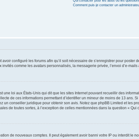
Qui contacter pour les abus ou les questio
Comment puis-je contacter un administrateu
t avoir configuré les forums afin qu’il soit nécessaire de s’enregistrer pour poster
x invités comme les avatars personnalisés, la messagerie privée, l’envoi d’e-mails
t une loi aux États-Unis qui dit que les sites Internet pouvant recueillir des infor
ollecte de ces informations permettant d’identifier un mineur de moins de 13 ans. S
tez un conseiller juridique pour obtenir son avis. Notez que phpBB Limited et les pr
gales de toutes sortes, à l’exception de celles mentionnées dans la question « Qui
réation de nouveaux comptes. Il peut également avoir banni votre IP ou interdit le no