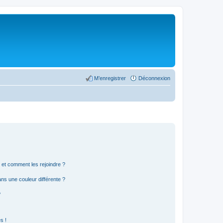
M’enregistrer
Déconnexion
s et comment les rejoindre ?
s une couleur différente ?
?
s !