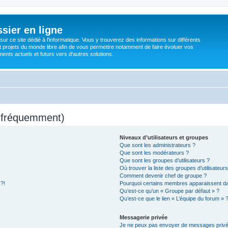
sier en ligne
ur ce site dédié à l'informatique. Vous y trouverez des informations sur différents
t projets du monde libre afin de vous permettre notamment de faire évoluer vos
nts actuels et futurs vers d'autres solutions.
s fréquemment)
Niveaux d’utilisateurs et groupes
Que sont les administrateurs ?
Que sont les modérateurs ?
Que sont les groupes d’utilisateurs ?
Où trouver la liste des groupes d’utilisateur
Comment devenir chef de groupe ?
 ?!
Pourquoi certains membres apparaissent dan
Qu’est-ce qu’un « Groupe par défaut » ?
Qu’est-ce que le lien « L’équipe du forum » 
Messagerie privée
Je ne peux pas envoyer de messages privé