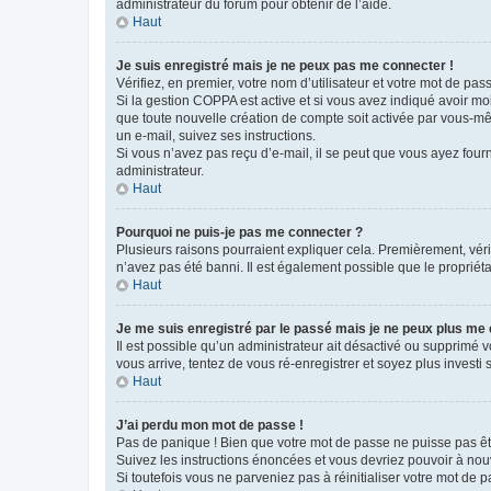
administrateur du forum pour obtenir de l’aide.
Haut
Je suis enregistré mais je ne peux pas me connecter !
Vérifiez, en premier, votre nom d’utilisateur et votre mot de passe.
Si la gestion COPPA est active et si vous avez indiqué avoir mo
que toute nouvelle création de compte soit activée par vous-mê
un e-mail, suivez ses instructions.
Si vous n’avez pas reçu d’e-mail, il se peut que vous ayez fourni
administrateur.
Haut
Pourquoi ne puis-je pas me connecter ?
Plusieurs raisons pourraient expliquer cela. Premièrement, vérif
n’avez pas été banni. Il est également possible que le propriétair
Haut
Je me suis enregistré par le passé mais je ne peux plus me
Il est possible qu’un administrateur ait désactivé ou supprimé 
vous arrive, tentez de vous ré-enregistrer et soyez plus investi s
Haut
J’ai perdu mon mot de passe !
Pas de panique ! Bien que votre mot de passe ne puisse pas être
Suivez les instructions énoncées et vous devriez pouvoir à no
Si toutefois vous ne parveniez pas à réinitialiser votre mot de 