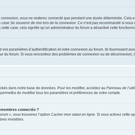
e connexion, vous ne resterez connecté que pendant une durée déterminée. Cela em
la case
Se souvenir de moi
lors de la connexion. Ce n’est pas recommandé si vous u
s cette case, cela signifie qu’un administrateur du forum a désactivé cette fonctionna
os paramètres d’authentification et votre connexion au forum. Ils fournissent aussi
teur du forum. Si vous rencontrez des problèmes de connexion ou de déconnexion, l
ockés dans notre base de données. Pour les modifier, accédez au
Panneau de l’util
 permettra de modifier tous les paramètres et préférences de votre compte.
s membres connectés ?
forum », vous trouverez l’option
Cacher mon statut en ligne
. Si vous activez cette o
es invisibles.