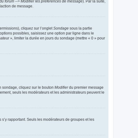
du forum --> Modifier les préférences de message
). Par la suite,
daction de message.
ermissions), cliquez sur l’onglet
Sondage
sous la partie
ptions possibles, saisissez une option par ligne dans le
ateur », limiter la durée en jours du sondage (mettre « 0 » pour
n sondage, cliquez sur le bouton
Modifier
du premier message
trement, seuls les modérateurs et les administrateurs peuvent le
ons s’y rapportant. Seuls les modérateurs de groupes et les