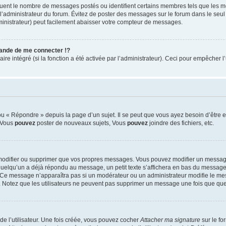
iquent le nombre de messages postés ou identifient certains membres tels que les 
ar l’administrateur du forum. Évitez de poster des messages sur le forum dans le seu
ministrateur) peut facilement abaisser votre compteur de messages.
nde de me connecter !?
 intégré (si la fonction a été activée par l’administrateur). Ceci pour empêcher l’uti
 « Répondre » depuis la page d’un sujet. Il se peut que vous ayez besoin d’être e
: Vous
pouvez
poster de nouveaux sujets, Vous
pouvez
joindre des fichiers, etc.
modifier ou supprimer que vos propres messages. Vous pouvez modifier un message
lqu’un a déjà répondu au message, un petit texte s’affichera en bas du message ind
n. Ce message n’apparaîtra pas si un modérateur ou un administrateur modifie le mes
ive. Notez que les utilisateurs ne peuvent pas supprimer un message une fois que qu
e l’utilisateur. Une fois créée, vous pouvez cocher
Attacher ma signature
sur le fo