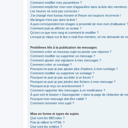
Comment modifier mes paramètres ?
Comment empêcher mon nom d’apparaître dans la liste des membres
Les heures ne sont pas correctes !
J’ai changé mon fuseau horaire et l’heure est toujours incorrecte !
Ma langue n’est pas dans la liste !
A quoi correspondent les images à proximité de mon nom d’utilisateur 
Comment puis-je afficher un avatar ?
Qu’est-ce que mon rang et comment le modifier ?
Lorsque je clique sur le lien
e-mail
d’un membre, on me demande de me
Problèmes liés à la publication de messages
Comment créer un nouveau sujet ou poster une réponse ?
Comment modifier ou supprimer un message ?
Comment ajouter une signature à mes messages ?
Comment créer un sondage ?
Pourquoi ne puis-je pas ajouter plus d’options à mon sondage ?
Comment modifier ou supprimer un sondage ?
Pourquoi ne puis-je pas accéder à un forum ?
Pourquoi ne puis-je pas joindre des fichiers à mon message ?
Pourquoi ai-je reçu un avertissement ?
Comment rapporter des messages à un modérateur ?
À quoi sert le bouton « Sauvegarder » dans la page de rédaction de 
Pourquoi mon message doit être validé ?
Comment remonter mon sujet ?
Mise en forme et types de sujets
Que sont les BBCodes ?
Puis-je utiliser le HTML ?
Que sont les smileys ?