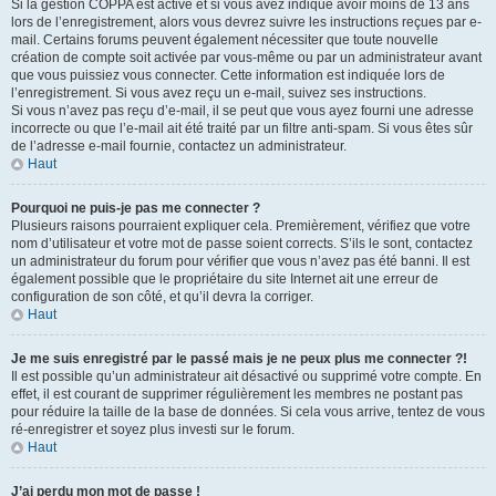
Si la gestion COPPA est active et si vous avez indiqué avoir moins de 13 ans
lors de l’enregistrement, alors vous devrez suivre les instructions reçues par e-
mail. Certains forums peuvent également nécessiter que toute nouvelle
création de compte soit activée par vous-même ou par un administrateur avant
que vous puissiez vous connecter. Cette information est indiquée lors de
l’enregistrement. Si vous avez reçu un e-mail, suivez ses instructions.
Si vous n’avez pas reçu d’e-mail, il se peut que vous ayez fourni une adresse
incorrecte ou que l’e-mail ait été traité par un filtre anti-spam. Si vous êtes sûr
de l’adresse e-mail fournie, contactez un administrateur.
Haut
Pourquoi ne puis-je pas me connecter ?
Plusieurs raisons pourraient expliquer cela. Premièrement, vérifiez que votre
nom d’utilisateur et votre mot de passe soient corrects. S’ils le sont, contactez
un administrateur du forum pour vérifier que vous n’avez pas été banni. Il est
également possible que le propriétaire du site Internet ait une erreur de
configuration de son côté, et qu’il devra la corriger.
Haut
Je me suis enregistré par le passé mais je ne peux plus me connecter ?!
Il est possible qu’un administrateur ait désactivé ou supprimé votre compte. En
effet, il est courant de supprimer régulièrement les membres ne postant pas
pour réduire la taille de la base de données. Si cela vous arrive, tentez de vous
ré-enregistrer et soyez plus investi sur le forum.
Haut
J’ai perdu mon mot de passe !