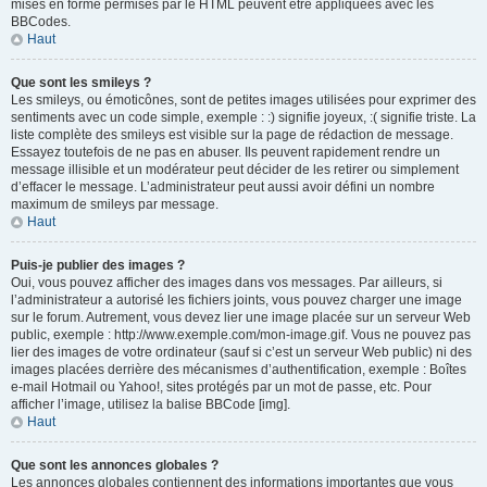
mises en forme permises par le HTML peuvent être appliquées avec les
BBCodes.
Haut
Que sont les smileys ?
Les smileys, ou émoticônes, sont de petites images utilisées pour exprimer des
sentiments avec un code simple, exemple : :) signifie joyeux, :( signifie triste. La
liste complète des smileys est visible sur la page de rédaction de message.
Essayez toutefois de ne pas en abuser. Ils peuvent rapidement rendre un
message illisible et un modérateur peut décider de les retirer ou simplement
d’effacer le message. L’administrateur peut aussi avoir défini un nombre
maximum de smileys par message.
Haut
Puis-je publier des images ?
Oui, vous pouvez afficher des images dans vos messages. Par ailleurs, si
l’administrateur a autorisé les fichiers joints, vous pouvez charger une image
sur le forum. Autrement, vous devez lier une image placée sur un serveur Web
public, exemple : http://www.exemple.com/mon-image.gif. Vous ne pouvez pas
lier des images de votre ordinateur (sauf si c’est un serveur Web public) ni des
images placées derrière des mécanismes d’authentification, exemple : Boîtes
e-mail Hotmail ou Yahoo!, sites protégés par un mot de passe, etc. Pour
afficher l’image, utilisez la balise BBCode [img].
Haut
Que sont les annonces globales ?
Les annonces globales contiennent des informations importantes que vous