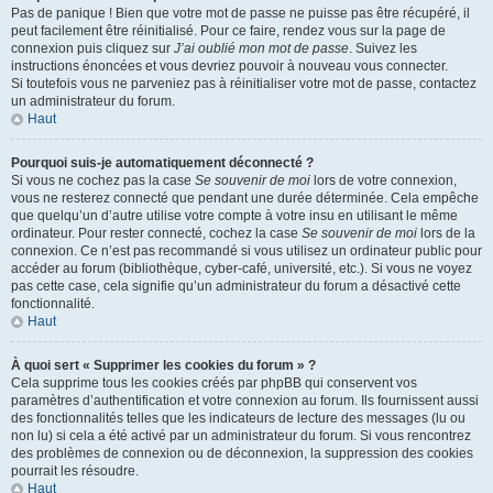
Pas de panique ! Bien que votre mot de passe ne puisse pas être récupéré, il
peut facilement être réinitialisé. Pour ce faire, rendez vous sur la page de
connexion puis cliquez sur
J’ai oublié mon mot de passe
. Suivez les
instructions énoncées et vous devriez pouvoir à nouveau vous connecter.
Si toutefois vous ne parveniez pas à réinitialiser votre mot de passe, contactez
un administrateur du forum.
Haut
Pourquoi suis-je automatiquement déconnecté ?
Si vous ne cochez pas la case
Se souvenir de moi
lors de votre connexion,
vous ne resterez connecté que pendant une durée déterminée. Cela empêche
que quelqu’un d’autre utilise votre compte à votre insu en utilisant le même
ordinateur. Pour rester connecté, cochez la case
Se souvenir de moi
lors de la
connexion. Ce n’est pas recommandé si vous utilisez un ordinateur public pour
accéder au forum (bibliothèque, cyber-café, université, etc.). Si vous ne voyez
pas cette case, cela signifie qu’un administrateur du forum a désactivé cette
fonctionnalité.
Haut
À quoi sert « Supprimer les cookies du forum » ?
Cela supprime tous les cookies créés par phpBB qui conservent vos
paramètres d’authentification et votre connexion au forum. Ils fournissent aussi
des fonctionnalités telles que les indicateurs de lecture des messages (lu ou
non lu) si cela a été activé par un administrateur du forum. Si vous rencontrez
des problèmes de connexion ou de déconnexion, la suppression des cookies
pourrait les résoudre.
Haut