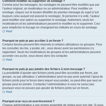
Comment modifier ou supprimer un sondage ?
Comme pour les messages, les sondages ne peuvent être modifiés que par
l’auteur original, un modérateur ou un administrateur. Pour modifier un
sondage, cliquez sur le bouton
Modifier
du premier message du sujet (c’est
toujours celui auquel est associé le sondage). Si personne n’a voté, l’auteur
peut modifier une option ou supprimer le sondage. Autrement, seuls les
modérateurs et les administrateurs peuvent le modifier ou le supprimer. Ceci
pour empêcher le trucage en changeant les intitulés en cours de sondage.
Haut
Pourquoi ne puis-je pas accéder à un forum ?
Certains forums peuvent être réservés à certains utilisateurs ou groupes. Pour
les consulter, les lire, y poster, etc., vous devez avoir les permissions s’y
rapportant. Seuls les modérateurs de groupes et les administrateurs peuvent
accorder ces accès, vous devez donc les contacter.
Haut
Pourquoi ne puis-je pas joindre des fichiers à mon message ?
La possibilité d’ajouter des fichiers joints peut être accordée par forum, par
groupe, ou par utilisateur. L’administrateur peut ne pas avoir autorisé l’ajout de
fichiers joints pour le forum dans lequel vous postez, ou peut-être que seul un
groupe peut en joindre. Contactez l’administrateur si vous ne savez pas
pourquoi vous ne pouvez pas ajouter de fichiers joints sur un forum.
Haut
Pourquoi ai-je reçu un avertissement ?
Chaque administrateur a son propre ensemble de règles pour son site. Si vous