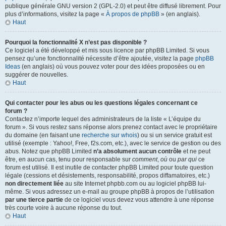
publique générale GNU version 2 (GPL-2.0) et peut être diffusé librement. Pour
plus d’informations, visitez la page «
À propos de phpBB
» (en anglais).
Haut
Pourquoi la fonctionnalité X n’est pas disponible ?
Ce logiciel a été développé et mis sous licence par phpBB Limited. Si vous
pensez qu’une fonctionnalité nécessite d’être ajoutée, visitez la page
phpBB
Ideas
(en anglais) où vous pouvez voter pour des idées proposées ou en
suggérer de nouvelles.
Haut
Qui contacter pour les abus ou les questions légales concernant ce
forum ?
Contactez n’importe lequel des administrateurs de la liste « L’équipe du
forum ». Si vous restez sans réponse alors prenez contact avec le propriétaire
du domaine (en faisant une
recherche sur whois
) ou si un service gratuit est
utilisé (exemple : Yahoo!, Free, f2s.com, etc.), avec le service de gestion ou des
abus. Notez que phpBB Limited
n’a absolument aucun contrôle
et ne peut
être, en aucun cas, tenu pour responsable sur
comment
,
où
ou
par qui
ce
forum est utilisé. Il est inutile de contacter phpBB Limited pour toute question
légale (cessions et désistements, responsabilité, propos diffamatoires, etc.)
non directement liée
au site Internet phpbb.com ou au logiciel phpBB lui-
même. Si vous adressez un e-mail au groupe phpBB à propos de l’utilisation
par une tierce partie
de ce logiciel vous devez vous attendre à une réponse
très courte voire à aucune réponse du tout.
Haut