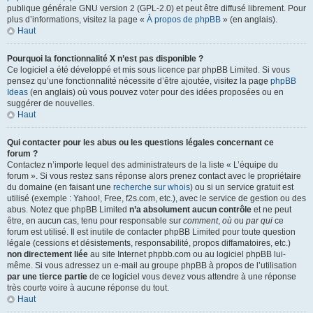
publique générale GNU version 2 (GPL-2.0) et peut être diffusé librement. Pour
plus d’informations, visitez la page «
À propos de phpBB
» (en anglais).
Haut
Pourquoi la fonctionnalité X n’est pas disponible ?
Ce logiciel a été développé et mis sous licence par phpBB Limited. Si vous
pensez qu’une fonctionnalité nécessite d’être ajoutée, visitez la page
phpBB
Ideas
(en anglais) où vous pouvez voter pour des idées proposées ou en
suggérer de nouvelles.
Haut
Qui contacter pour les abus ou les questions légales concernant ce
forum ?
Contactez n’importe lequel des administrateurs de la liste « L’équipe du
forum ». Si vous restez sans réponse alors prenez contact avec le propriétaire
du domaine (en faisant une
recherche sur whois
) ou si un service gratuit est
utilisé (exemple : Yahoo!, Free, f2s.com, etc.), avec le service de gestion ou des
abus. Notez que phpBB Limited
n’a absolument aucun contrôle
et ne peut
être, en aucun cas, tenu pour responsable sur
comment
,
où
ou
par qui
ce
forum est utilisé. Il est inutile de contacter phpBB Limited pour toute question
légale (cessions et désistements, responsabilité, propos diffamatoires, etc.)
non directement liée
au site Internet phpbb.com ou au logiciel phpBB lui-
même. Si vous adressez un e-mail au groupe phpBB à propos de l’utilisation
par une tierce partie
de ce logiciel vous devez vous attendre à une réponse
très courte voire à aucune réponse du tout.
Haut