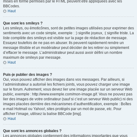
mises en forme permises par le HTML peuvent être appliquées avec les
BBCodes.
Haut
Que sont les smileys ?
Les smileys, ou émoticônes, sont de petites images utilisées pour exprimer des
sentiments avec un code simple, exemple : :) signifie joyeux, :( signifie triste. La
liste complète des smileys est visible sur la page de rédaction de message.
Essayez toutefois de ne pas en abuser. Ils peuvent rapidement rendre un
message illisible et un modérateur peut décider de les retirer ou simplement
d’effacer le message. L’administrateur peut aussi avoir défini un nombre
maximum de smileys par message.
Haut
Puis-je publier des images ?
Oui, vous pouvez afficher des images dans vos messages. Par ailleurs, si
l’administrateur a autorisé les fichiers joints, vous pouvez charger une image
sur le forum. Autrement, vous devez lier une image placée sur un serveur Web
public, exemple : http://www.exemple.com/mon-image.gif. Vous ne pouvez pas
lier des images de votre ordinateur (sauf si c’est un serveur Web public) ni des
images placées derrière des mécanismes d’authentification, exemple : Boîtes
e-mail Hotmail ou Yahoo!, sites protégés par un mot de passe, etc. Pour
afficher l’image, utilisez la balise BBCode [img].
Haut
Que sont les annonces globales ?
Les annonces globales contiennent des informations importantes que vous