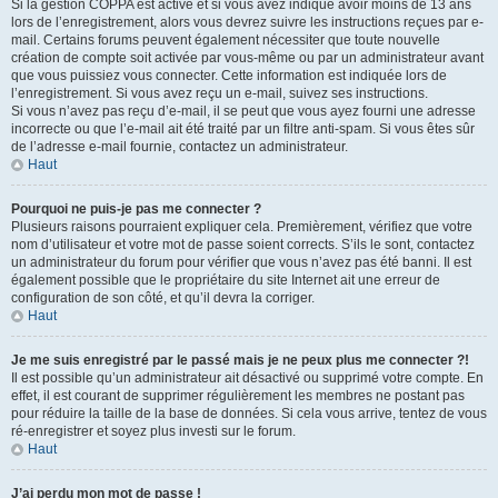
Si la gestion COPPA est active et si vous avez indiqué avoir moins de 13 ans
lors de l’enregistrement, alors vous devrez suivre les instructions reçues par e-
mail. Certains forums peuvent également nécessiter que toute nouvelle
création de compte soit activée par vous-même ou par un administrateur avant
que vous puissiez vous connecter. Cette information est indiquée lors de
l’enregistrement. Si vous avez reçu un e-mail, suivez ses instructions.
Si vous n’avez pas reçu d’e-mail, il se peut que vous ayez fourni une adresse
incorrecte ou que l’e-mail ait été traité par un filtre anti-spam. Si vous êtes sûr
de l’adresse e-mail fournie, contactez un administrateur.
Haut
Pourquoi ne puis-je pas me connecter ?
Plusieurs raisons pourraient expliquer cela. Premièrement, vérifiez que votre
nom d’utilisateur et votre mot de passe soient corrects. S’ils le sont, contactez
un administrateur du forum pour vérifier que vous n’avez pas été banni. Il est
également possible que le propriétaire du site Internet ait une erreur de
configuration de son côté, et qu’il devra la corriger.
Haut
Je me suis enregistré par le passé mais je ne peux plus me connecter ?!
Il est possible qu’un administrateur ait désactivé ou supprimé votre compte. En
effet, il est courant de supprimer régulièrement les membres ne postant pas
pour réduire la taille de la base de données. Si cela vous arrive, tentez de vous
ré-enregistrer et soyez plus investi sur le forum.
Haut
J’ai perdu mon mot de passe !