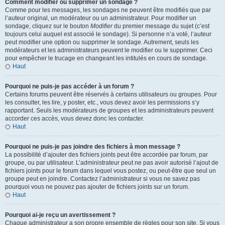
Comment modifier ou supprimer un sondage ?
Comme pour les messages, les sondages ne peuvent être modifiés que par
l’auteur original, un modérateur ou un administrateur. Pour modifier un
sondage, cliquez sur le bouton
Modifier
du premier message du sujet (c’est
toujours celui auquel est associé le sondage). Si personne n’a voté, l’auteur
peut modifier une option ou supprimer le sondage. Autrement, seuls les
modérateurs et les administrateurs peuvent le modifier ou le supprimer. Ceci
pour empêcher le trucage en changeant les intitulés en cours de sondage.
Haut
Pourquoi ne puis-je pas accéder à un forum ?
Certains forums peuvent être réservés à certains utilisateurs ou groupes. Pour
les consulter, les lire, y poster, etc., vous devez avoir les permissions s’y
rapportant. Seuls les modérateurs de groupes et les administrateurs peuvent
accorder ces accès, vous devez donc les contacter.
Haut
Pourquoi ne puis-je pas joindre des fichiers à mon message ?
La possibilité d’ajouter des fichiers joints peut être accordée par forum, par
groupe, ou par utilisateur. L’administrateur peut ne pas avoir autorisé l’ajout de
fichiers joints pour le forum dans lequel vous postez, ou peut-être que seul un
groupe peut en joindre. Contactez l’administrateur si vous ne savez pas
pourquoi vous ne pouvez pas ajouter de fichiers joints sur un forum.
Haut
Pourquoi ai-je reçu un avertissement ?
Chaque administrateur a son propre ensemble de règles pour son site. Si vous