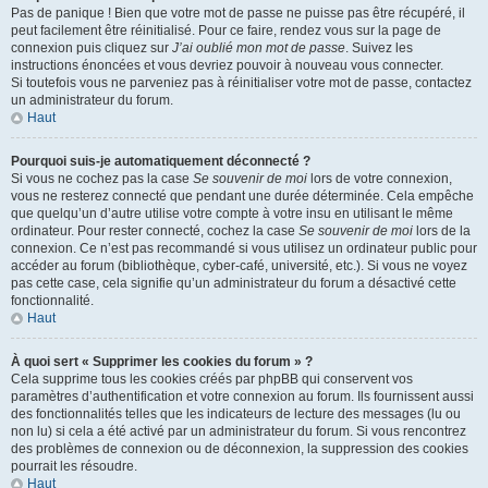
Pas de panique ! Bien que votre mot de passe ne puisse pas être récupéré, il
peut facilement être réinitialisé. Pour ce faire, rendez vous sur la page de
connexion puis cliquez sur
J’ai oublié mon mot de passe
. Suivez les
instructions énoncées et vous devriez pouvoir à nouveau vous connecter.
Si toutefois vous ne parveniez pas à réinitialiser votre mot de passe, contactez
un administrateur du forum.
Haut
Pourquoi suis-je automatiquement déconnecté ?
Si vous ne cochez pas la case
Se souvenir de moi
lors de votre connexion,
vous ne resterez connecté que pendant une durée déterminée. Cela empêche
que quelqu’un d’autre utilise votre compte à votre insu en utilisant le même
ordinateur. Pour rester connecté, cochez la case
Se souvenir de moi
lors de la
connexion. Ce n’est pas recommandé si vous utilisez un ordinateur public pour
accéder au forum (bibliothèque, cyber-café, université, etc.). Si vous ne voyez
pas cette case, cela signifie qu’un administrateur du forum a désactivé cette
fonctionnalité.
Haut
À quoi sert « Supprimer les cookies du forum » ?
Cela supprime tous les cookies créés par phpBB qui conservent vos
paramètres d’authentification et votre connexion au forum. Ils fournissent aussi
des fonctionnalités telles que les indicateurs de lecture des messages (lu ou
non lu) si cela a été activé par un administrateur du forum. Si vous rencontrez
des problèmes de connexion ou de déconnexion, la suppression des cookies
pourrait les résoudre.
Haut